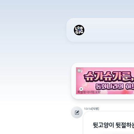
13:14
[익명]
뒷고양이 뒷절하