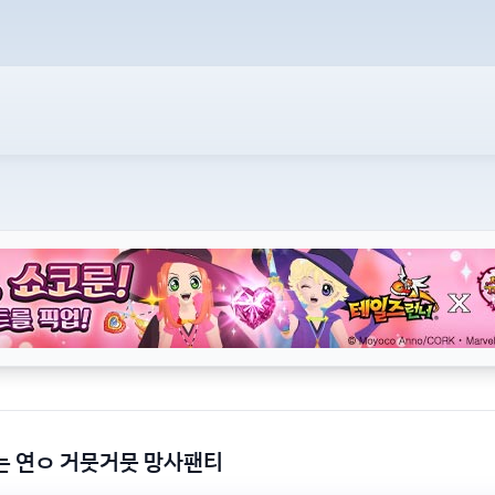
는 연ㅇ 거뭇거뭇 망사팬티