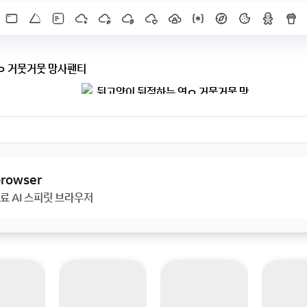
ㅇ 거뭇거뭇 망사팬티
 browser
료 AI 스피릿 브라우저