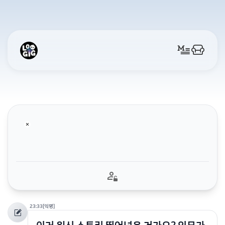
23:33
[익명]