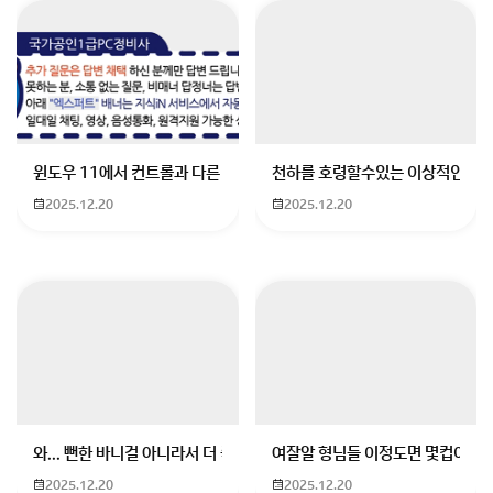
그게 스토리를 뛰어넘고 바로 나타 스토리를 할수 있게
윈도우 11에서 컨트롤과 다른 키가 같이 안눌림 게임을 하는 중에 컨트롤
천하를 호령할수있는 이상적인 몸
일종의 빠른체험 시스템을 만들어 놓은겁니다
2025.12.20
2025.12.20
그걸 하시려면 이벤트창에서 나타 스토리 빠른체험 버튼
을 눌러야 활성화 되는데
아마 그걸 누르신거 같네요
왜 그런걸 만들어 놓았냐면 나타 지역에서 진행되는 이벤
트같은걸
새로 유입된 유저들도 즐길수 있게 스토리 스킵기능을 만
들어 놓은건데요
와... 뻔한 바니걸 아니라서 더 좋음
여잘알 형님들 이정도면 몇컵이에요
물론 나타 전에 스토리 전체가 아예 없어진건 아닙니다
나타 부터 할수 있게 일종의 편의성 기능이라고 생각하면
2025.12.20
2025.12.20