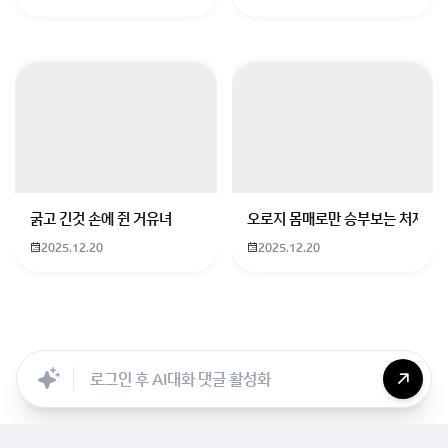
되는거죠
원래는 몬드-리월-이나즈마-수메르-폰타인-나타 순으로
무조건 스토리를 진행했어야만 했지만
앞서 말했듯이 나타에서 진행되는 이벤트 같은걸 하려면
저 길고 긴
스토리를 전부 했어야 한 불편함 있었던 거죠
굵고 긴것 손에 쥔 거유녀
오로지 몸매로만 승부보는 처자
그래도 난 그냥 순서대로 스토리를 즐기고 싶다 하시면
2025.12.20
2025.12.20
그냥 지금 하고 계시는 폰타인 캐릭터들이 배웅해주는 초
반부만 하시고 그만두면
그전에 했던 다른 지역 스토리를 계속 하실수 있습니다
Searc..
Store
ANON
Image..
Blog
Chara..
Archi..
회원가입 혹은 광고 [X]를 누르면 내용이 보입니다